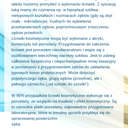
wtedy możemy pomyśleć o wykonaniu licówek. Z sytuacją
taką mamy do czynienia np. w hipoplazji szkliwa,
nietypowych kształtach i rozmiarach zębów (gdy są zbyt
małe - mikrodoncja), trudnych do wybielenia
przebarwieniach zębów, popróchnicowym zniszczeniu
zębów przednich.
Licówki kosmetyczne mogą być wykonane z akrylu,
kompozytu lub porcelany. Przygotowanie do założenia
licówek jest procesem nieodwracalnym i wiąże się z
oszlifowaniem wierzchniej warstwy szkliwa. Jest to zabieg
całkowicie bezpieczny i nieporównywalnie mniej inwazyjny
w porównaniu z przygotowaniem zębów do zakładania
typowych koron protetycznych. Może dotyczyć
pojedynczego zęba, grupy zębów (przednie), ale i
pełnego uśmiechu („od szóstki do szóstki”).
W 90% przypadków licówki kosmetyczne wykonuje się z
porcelany, ze względu na trwałość i efekt kosmetyczny. Są
to cieniutkie płatki porcelany, odpowiednio przygotowane
laboratoryjnie, które w żmudny sposób przykleja się do
opracowanej powierzchni
zęba.